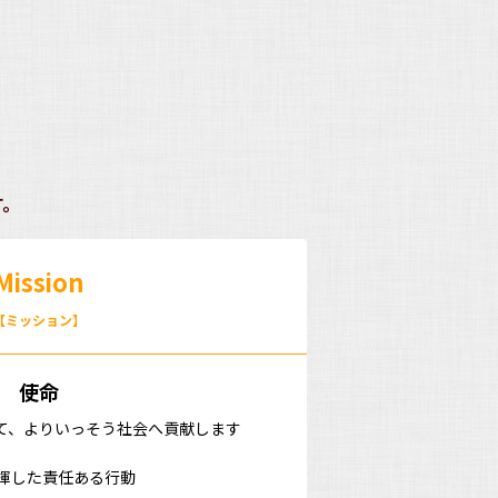
す。
Mission
【ミッション】
使命
て、よりいっそう社会へ貢献します
揮した責任ある行動