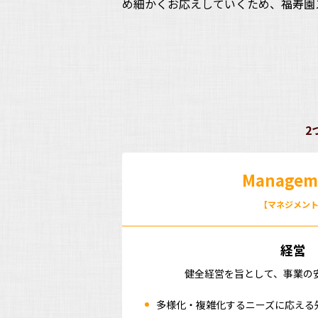
め細かくお応えしていくため、福寿園
2
Managem
【マネジメン
経営
健全経営を旨として、事業の
多様化・複雑化するニーズに応える